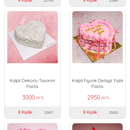
4 Kişilik
8 Kişilik
25793
25841
Kalpli Dekorlu Tasarım
Kalpli Fiyonk Detaylı Yazılı
Pasta.
Pasta.
3000
2950
,00 TL
,00 TL
8 Kişilik
8 Kişilik
25817
25831