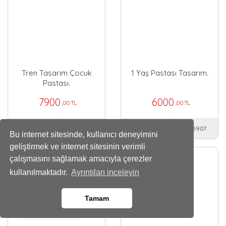
Tren Tasarım Çocuk
1 Yaş Pastası Tasarım.
Pastası.
7900
6000
,00 TL
,00 TL
18 Kişilik
15 Kişilik
25905
25907
Bu internet sitesinde, kullanıcı deneyimini
geliştirmek ve internet sitesinin verimli
çalışmasını sağlamak amacıyla çerezler
kullanılmaktadır.
Ayrıntıları inceleyin
Tamam
Whatsapp