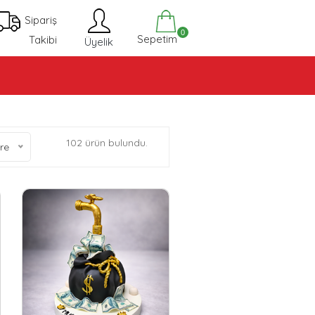
Sipariş
0
Sepetim
Takibi
Üyelik
102 ürün bulundu.
re