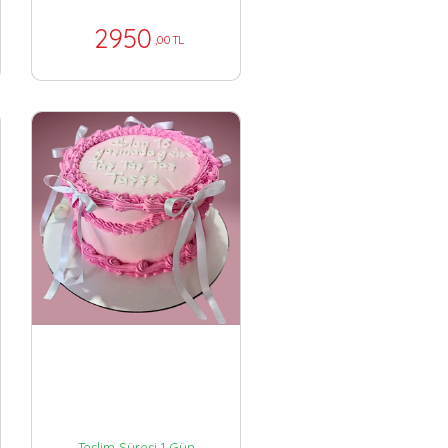
2950
,00 TL
Teslim Süresi 1 Gün