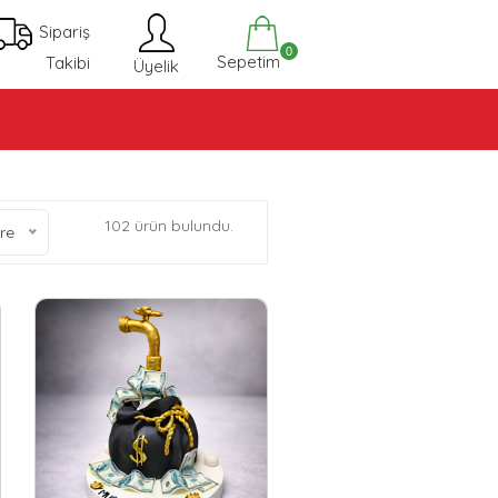
Sipariş
0
Sepetim
Takibi
Üyelik
102 ürün bulundu.
re