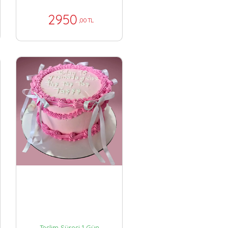
2950
,00 TL
Teslim Süresi 1 Gün