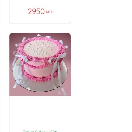
2950
,00 TL
Teslim Süresi 1 Gün