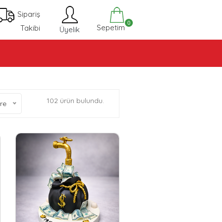
Sipariş
0
Sepetim
Takibi
Üyelik
102 ürün bulundu.
re