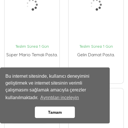
Teslim Süresi 1 Gün
Teslim Süresi 1 Gün
Süper Mario Temalı Pasta.
Gelin Damat Pasta.
4000
3500
,00 TL
,00 TL
Bu internet sitesinde, kullanıcı deneyimini
geliştirmek ve internet sitesinin verimli
çalışmasını sağlamak amacıyla çerezler
kullanılmaktadır.
Ayrıntıları inceleyin
Tamam
Whatsapp