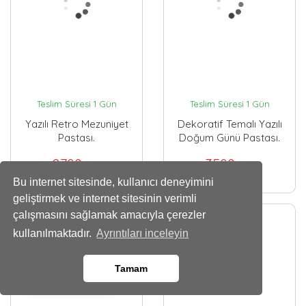
Teslim Süresi 1 Gün
Teslim Süresi 1 Gün
Yazılı Retro Mezuniyet
Dekoratif Temalı Yazılı
Pastası.
Doğum Günü Pastası.
2700
3500
,00 TL
,00 TL
Bu internet sitesinde, kullanıcı deneyimini
geliştirmek ve internet sitesinin verimli
çalışmasını sağlamak amacıyla çerezler
kullanılmaktadır.
Ayrıntıları inceleyin
Tamam
Whatsapp