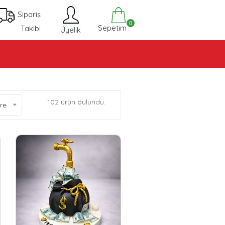
Sipariş
0
Sepetim
Takibi
Üyelik
102 ürün bulundu.
re