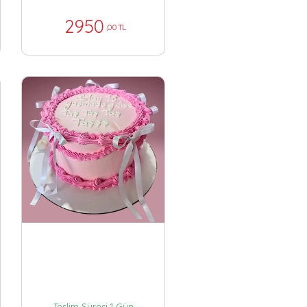
2950
,00 TL
Teslim Süresi 1 Gün