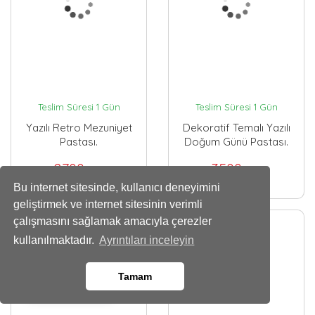
Teslim Süresi 1 Gün
Teslim Süresi 1 Gün
Yazılı Retro Mezuniyet
Dekoratif Temalı Yazılı
Pastası.
Doğum Günü Pastası.
2700
3500
,00 TL
,00 TL
Bu internet sitesinde, kullanıcı deneyimini
geliştirmek ve internet sitesinin verimli
çalışmasını sağlamak amacıyla çerezler
kullanılmaktadır.
Ayrıntıları inceleyin
Tamam
Whatsapp