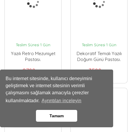
Teslim Süresi 1 Gün
Teslim Süresi 1 Gün
Yazılı Retro Mezuniyet
Dekoratif Temalı Yazılı
Pastası.
Doğum Günü Pastası.
2700
3500
,00 TL
,00 TL
Bu internet sitesinde, kullanıcı deneyimini
geliştirmek ve internet sitesinin verimli
çalışmasını sağlamak amacıyla çerezler
kullanılmaktadır.
Ayrıntıları inceleyin
Tamam
Whatsapp