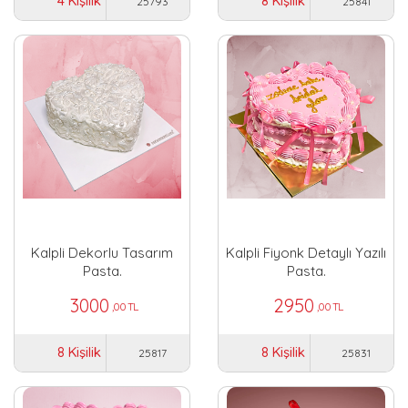
4 Kişilik
8 Kişilik
25793
25841
Kalpli Dekorlu Tasarım
Kalpli Fiyonk Detaylı Yazılı
Pasta.
Pasta.
3000
2950
,00 TL
,00 TL
8 Kişilik
8 Kişilik
25817
25831