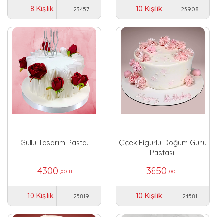
8 Kişilik
10 Kişilik
23457
25908
Güllü Tasarım Pasta.
Çiçek Figürlü Doğum Günü
Pastası.
4300
3850
,00 TL
,00 TL
10 Kişilik
10 Kişilik
25819
24581