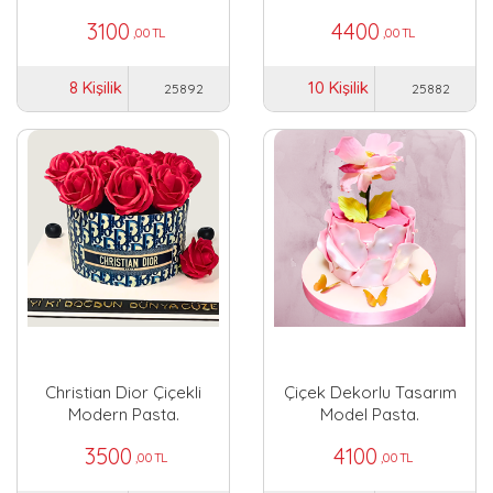
3100
4400
,00 TL
,00 TL
8 Kişilik
10 Kişilik
25892
25882
Christian Dior Çiçekli
Çiçek Dekorlu Tasarım
Modern Pasta.
Model Pasta.
3500
4100
,00 TL
,00 TL