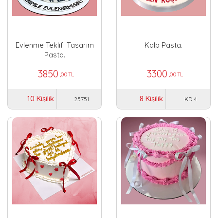
Evlenme Teklifi Tasarım
Kalp Pasta.
Pasta.
3850
3300
,00 TL
,00 TL
10 Kişilik
8 Kişilik
25751
KD 4