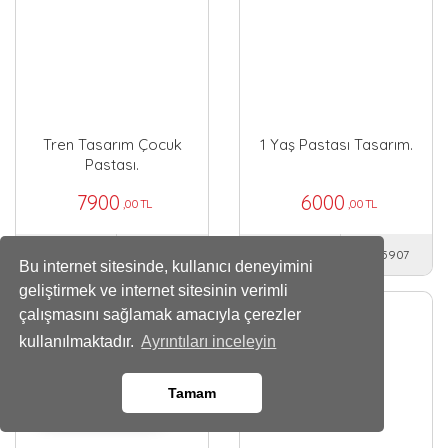
Tren Tasarım Çocuk
1 Yaş Pastası Tasarım.
Pastası.
7900
6000
,00 TL
,00 TL
18 Kişilik
15 Kişilik
25905
25907
Bu internet sitesinde, kullanıcı deneyimini
geliştirmek ve internet sitesinin verimli
çalışmasını sağlamak amacıyla çerezler
kullanılmaktadır.
Ayrıntıları inceleyin
Tamam
Whatsapp