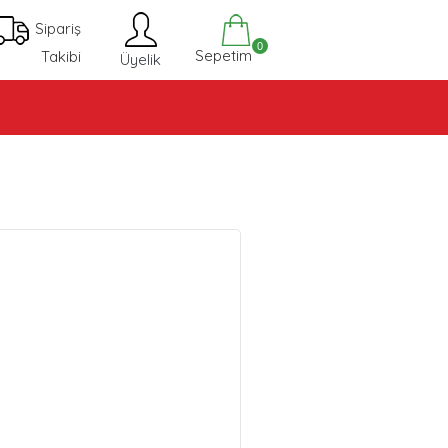
Sipariş
0
Sepetim
Takibi
Üyelik