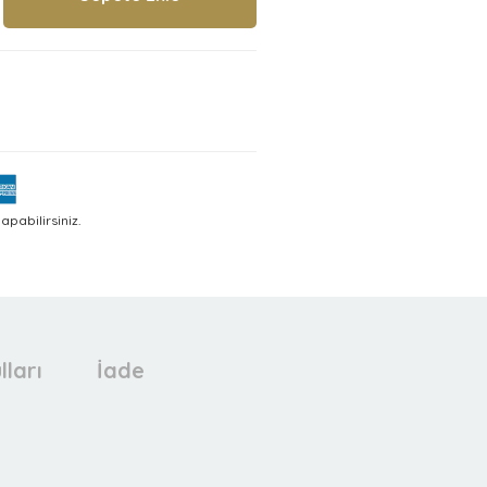
pabilirsiniz.
lları
İade