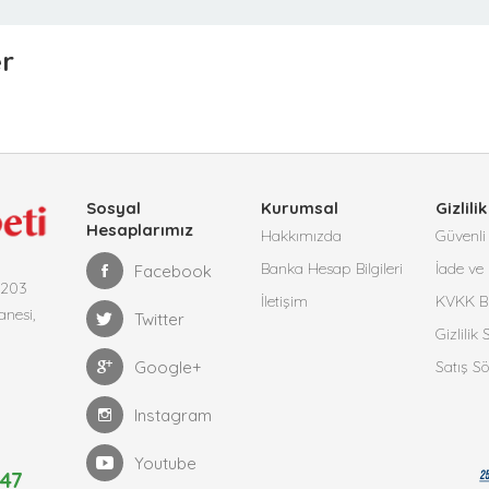
er
Sosyal
Kurumsal
Gizlilik
Hesaplarımız
Hakkımızda
Güvenli 
Banka Hesap Bilgileri
İade ve 
Facebook
4203
İletişim
KVKK Bi
anesi,
Twitter
Gizlilik
Google+
Satış S
Instagram
Youtube
47