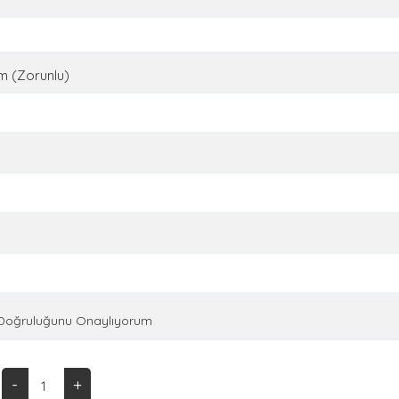
m (Zorunlu)
n Doğruluğunu Onaylıyorum
-
+