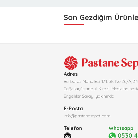
Son Gezdiğim Ürünl
Adres
Barbaros Mahallesi 171. Sk. No:26/A, 3
Bağcılar/İstanbul. Kirazlı Medicine hast
Engelliler Sarayı yakınında
E-Posta
info@pastanesepeti.com
Telefon
Whatsapp
0530 4