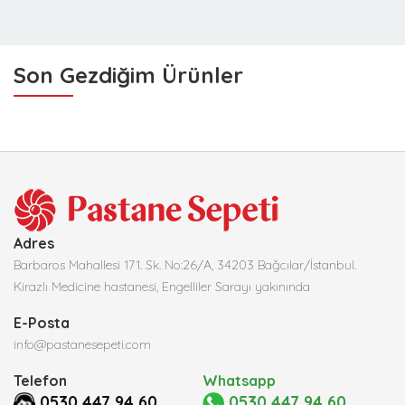
Son Gezdiğim Ürünler
Adres
Barbaros Mahallesi 171. Sk. No:26/A, 34203 Bağcılar/İstanbul.
Kirazlı Medicine hastanesi, Engelliler Sarayı yakınında
E-Posta
info@pastanesepeti.com
Telefon
Whatsapp
0530 447 94 60
0530 447 94 60