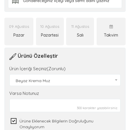
09 Ağustos
10 Ağustos
11 Ağustos
Pazar
Pazartesi
Salı
Takvim
Ürünü Özelleştir
Ürün İçeriği Seçiniz(Zorunlu)
Beyaz Krema Muz
Varsa Notunuz
300 karakter yazabilirsiniz.
Ürüne Eklenecek Bilgilerin Doğruluğunu
Onaylıyorum