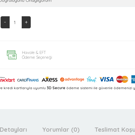
n Doğruluğunu Onaylıyorum
-
+
Havale & EFT
Ödeme Seçeneği
e kredi kartlarıyla uyumlu
3D Secure
ödeme sistemi ile güvenle ödemenizi ya
Detayları
Yorumlar (0)
Teslimat Koşu