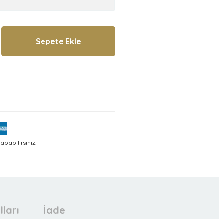
pabilirsiniz.
lları
İade