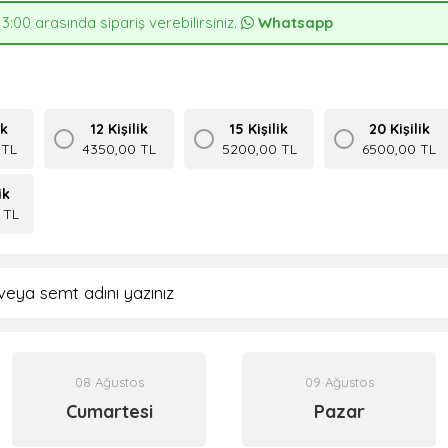
13:00 arasında sipariş verebilirsiniz.
Whatsapp
ik
12 Kişilik
15 Kişilik
20 Kişilik
 TL
4350,00 TL
5200,00 TL
6500,00 TL
ik
 TL
08 Ağustos
09 Ağustos
Cumartesi
Pazar