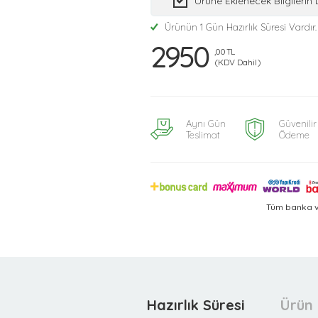
Ürüne Eklenecek Bilgileri
Ürünün 1 Gün Hazırlık Süresi Vardır.
2950
,00 TL
(KDV Dahil)
Aynı Gün
Güvenilir
Teslimat
Ödeme
Tüm banka v
Hazırlık Süresi
Ürün 