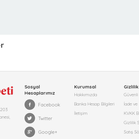
er
Sosyal
Kurumsal
Gizlilik
Hesaplarımız
Hakkımızda
Güvenli 
Banka Hesap Bilgileri
İade ve 
Facebook
4203
İletişim
KVKK Bi
anesi,
Twitter
Gizlilik
Google+
Satış S