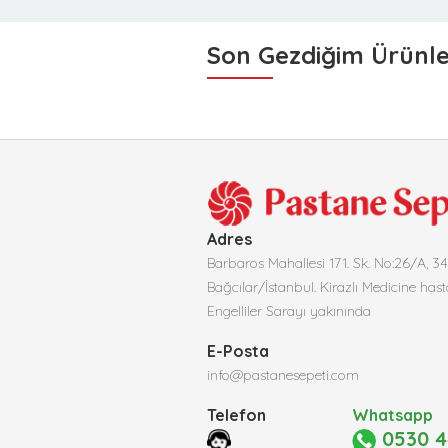
Son Gezdiğim Ürünl
Adres
Barbaros Mahallesi 171. Sk. No:26/A, 3
Bağcılar/İstanbul. Kirazlı Medicine hast
Engelliler Sarayı yakınında
E-Posta
info@pastanesepeti.com
Telefon
Whatsapp
0530 4