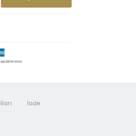
pabilirsiniz.
lları
İade