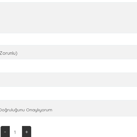
(Zorunlu)
n Doğruluğunu Onaylıyorum
-
+