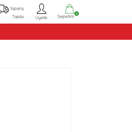
Sipariş
0
Sepetim
Takibi
Üyelik