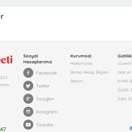
er
Sosyal
Kurumsal
Gizlilik
Hesaplarımız
Hakkımızda
Güvenli 
Banka Hesap Bilgileri
İade ve 
Facebook
4203
İletişim
KVKK Bi
anesi,
Twitter
Gizlilik
Google+
Satış S
Instagram
Youtube
47