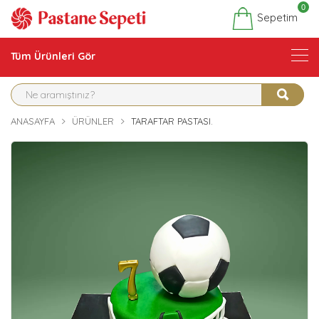
0
Sepetim
Tüm Ürünleri Gör
ANASAYFA
ÜRÜNLER
TARAFTAR PASTASI.