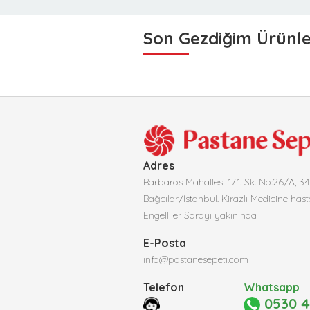
Son Gezdiğim Ürünl
Adres
Barbaros Mahallesi 171. Sk. No:26/A, 3
Bağcılar/İstanbul. Kirazlı Medicine hast
Engelliler Sarayı yakınında
E-Posta
info@pastanesepeti.com
Telefon
Whatsapp
0530 4