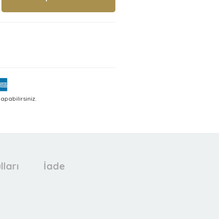
pabilirsiniz.
lları
İade