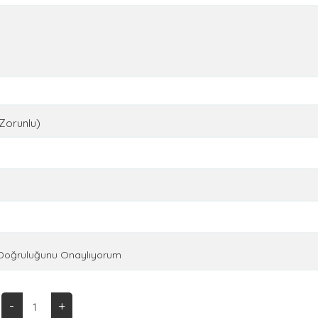
(Zorunlu)
n Doğruluğunu Onaylıyorum
-
+