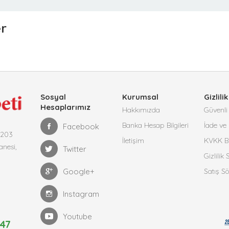
er
Sosyal
Kurumsal
Gizlilik
Hesaplarımız
Hakkımızda
Güvenli 
Banka Hesap Bilgileri
İade ve 
Facebook
4203
İletişim
KVKK Bi
anesi,
Twitter
Gizlilik
Google+
Satış S
Instagram
Youtube
47