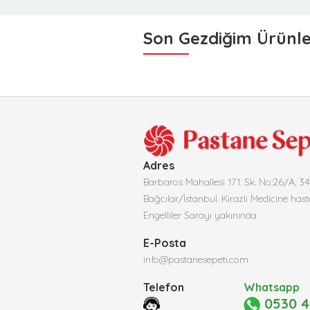
Son Gezdiğim Ürünl
Adres
Barbaros Mahallesi 171. Sk. No:26/A, 3
Bağcılar/İstanbul. Kirazlı Medicine hast
Engelliler Sarayı yakınında
E-Posta
info@pastanesepeti.com
Telefon
Whatsapp
0530 4