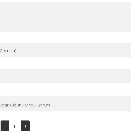
(Zorunlu)
n Doğruluğunu Onaylıyorum
-
+