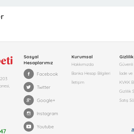
er
Sosyal
Kurumsal
Gizlilik
Hesaplarımız
Hakkımızda
Güvenli 
Banka Hesap Bilgileri
İade ve 
Facebook
4203
İletişim
KVKK Bi
anesi,
Twitter
Gizlilik
Google+
Satış S
Instagram
Youtube
47