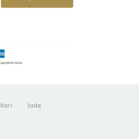
pabilirsiniz.
lları
İade