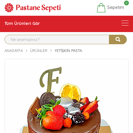
0
Sepetim
Tüm Ürünleri Gör
ANASAYFA
ÜRÜNLER
YETIŞKIN PASTA.