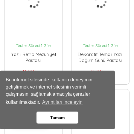
Teslim Süresi 1 Gün
Teslim Süresi 1 Gün
Yazılı Retro Mezuniyet
Dekoratif Temalı Yazılı
Pastası.
Doğum Günü Pastası.
2700
3500
,00 TL
,00 TL
Bu internet sitesinde, kullanıcı deneyimini
geliştirmek ve internet sitesinin verimli
çalışmasını sağlamak amacıyla çerezler
kullanılmaktadır.
Ayrıntıları inceleyin
Tamam
Whatsapp