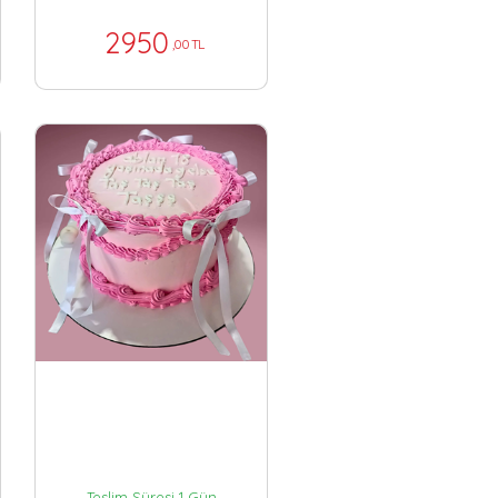
2950
,00 TL
Teslim Süresi 1 Gün