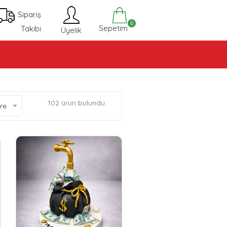
Sipariş
0
Sepetim
Takibi
Üyelik
102 ürün bulundu.
re