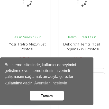
Teslim Süresi 1 Gün
Teslim Süresi 1 Gün
Yazılı Retro Mezuniyet
Dekoratif Temalı Yazılı
Pastası.
Doğum Günü Pastası.
2700
3500
,00 TL
,00 TL
Bu internet sitesinde, kullanıcı deneyimini
geliştirmek ve internet sitesinin verimli
çalışmasını sağlamak amacıyla çerezler
kullanılmaktadır.
Ayrıntıları inceleyin
Tamam
Whatsapp