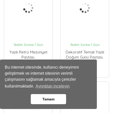
Teslim Süresi 1 Gün
Teslim Süresi 1 Gün
Yazılı Retro Mezuniyet
Dekoratif Temalı Yazılı
Pastası.
Doğum Günü Pastası.
2700
3500
Bu internet sitesinde, kullanıcı deneyimini
,00 TL
,00 TL
geliştirmek ve internet sitesinin verimli
çalışmasını sağlamak amacıyla çerezler
kullanılmaktadır.
Ayrıntıları inceleyin
Tamam
Whatsapp