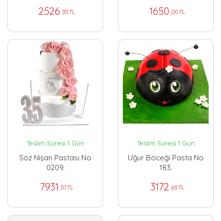
2526
1650
,35 TL
,00 TL
Teslim Süresi 1 Gün
Teslim Süresi 1 Gün
Söz Nişan Pastası No
Uğur Böceği Pasta No
0209.
183.
7931
3172
,57 TL
,63 TL