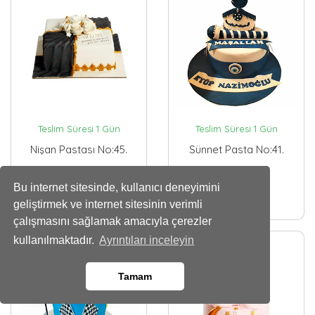
Teslim Süresi 1 Gün
Teslim Süresi 1 Gün
Nişan Pastası No:45.
Sünnet Pasta No:41.
Bu internet sitesinde, kullanıcı deneyimini
6979
5583
,78 TL
,82 TL
geliştirmek ve internet sitesinin verimli
çalışmasını sağlamak amacıyla çerezler
kullanılmaktadır.
Ayrıntıları inceleyin
Tamam
Whatsapp